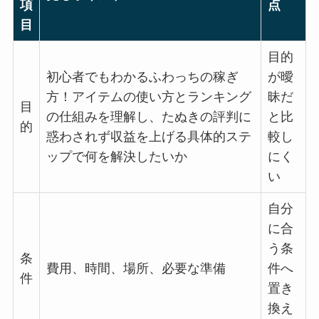
項
点
目
目的
初心者でもわかるふわっちの稼ぎ
が曖
方！アイテムの使い方とランキング
昧だ
目
の仕組みを理解し、たぬきの評判に
と比
的
惑わされず収益を上げる具体的ステ
較し
ップで何を解決したいか
にく
い
自分
に合
う条
条
費用、時間、場所、必要な準備
件へ
件
置き
換え