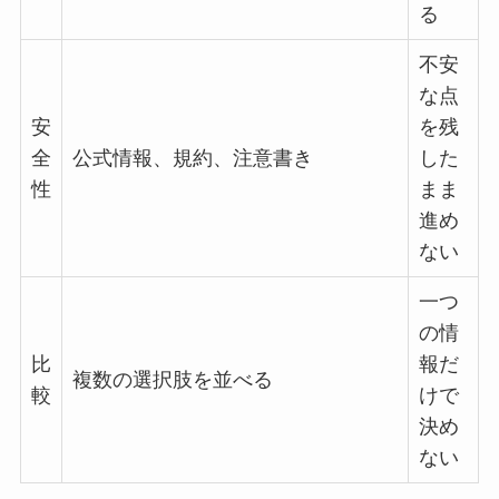
る
不安
な点
安
を残
全
公式情報、規約、注意書き
した
性
まま
進め
ない
一つ
の情
比
報だ
複数の選択肢を並べる
較
けで
決め
ない