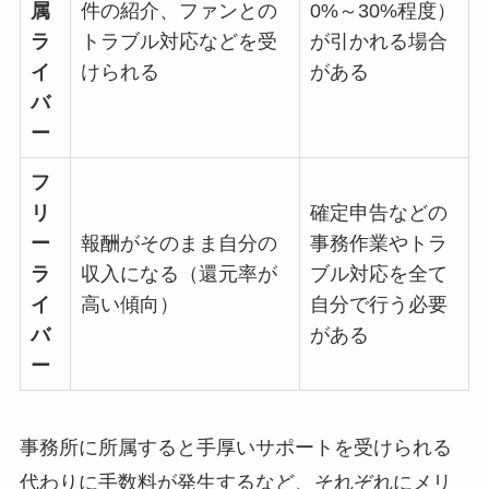
属
件の紹介、ファンとの
0%～30%程度）
ラ
トラブル対応などを受
が引かれる場合
イ
けられる
がある
バ
ー
フ
リ
確定申告などの
ー
報酬がそのまま自分の
事務作業やトラ
ラ
収入になる（還元率が
ブル対応を全て
イ
高い傾向）
自分で行う必要
バ
がある
ー
事務所に所属すると手厚いサポートを受けられる
代わりに手数料が発生するなど、それぞれにメリ