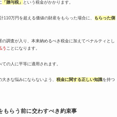
に
「贈与税」
という税金がかかります。
合計110万円を超える価値の財産をもらった場合に、
もらった側
署の調査が入り、本来納めるべき税金に加えてペナルティとし
払う
ことになります。
べての人に平等に適用されます。
の大きな悩みにならないよう、
税金に関する正しい知識
を持つ
をもらう前に交わすべき約束事